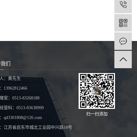
1
于我们
人：黄先生
13962812466
室：0513-83268188
营科：0513-83638999
扫一扫添加
qd3301808@126.com
：江苏省启东市城北工业园中兴路18号