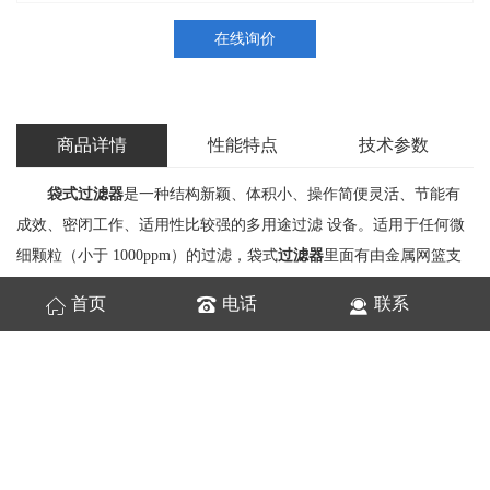
在线询价
商品详情
性能特点
技术参数
袋式过滤器
是一种结构新颖、体积小、操作简便灵活、节能有
成效、密闭工作、适用性比较强的多用途过滤 设备。适用于任何微
细颗粒（小于 1000ppm）的过滤，袋式
过滤器
里面有由金属网篮支
撑滤袋，液体由入口 流进，经滤袋过滤以后从出口流出，杂质拦截
首页
电话
联系
在滤袋中，替换滤袋后可以继续使用。由于其使用简便经济合 理，
因而广泛用于石油产品、化工产品、油漆、食品及饮料、污水等方
面过滤。