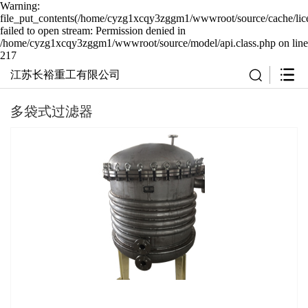
Warning:
file_put_contents(/home/cyzg1xcqy3zggm1/wwwroot/source/cache/lic
failed to open stream: Permission denied in
/home/cyzg1xcqy3zggm1/wwwroot/source/model/api.class.php on line
217
江苏长裕重工有限公司
多袋式过滤器