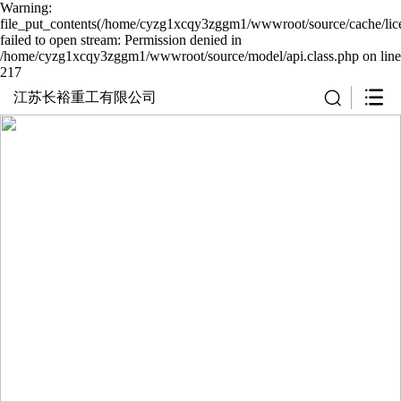
Warning:
file_put_contents(/home/cyzg1xcqy3zggm1/wwwroot/source/cache/lic
failed to open stream: Permission denied in
/home/cyzg1xcqy3zggm1/wwwroot/source/model/api.class.php on line
217
江苏长裕重工有限公司