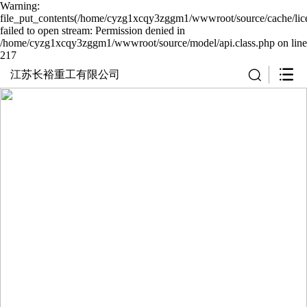
Warning:
file_put_contents(/home/cyzg1xcqy3zggm1/wwwroot/source/cache/lic
failed to open stream: Permission denied in
/home/cyzg1xcqy3zggm1/wwwroot/source/model/api.class.php on line
217
江苏长裕重工有限公司