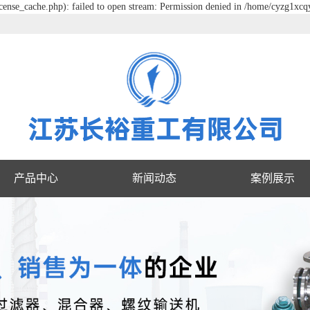
ense_cache.php): failed to open stream: Permission denied in /home/cyzg1xc
产品中心
新闻动态
案例展示