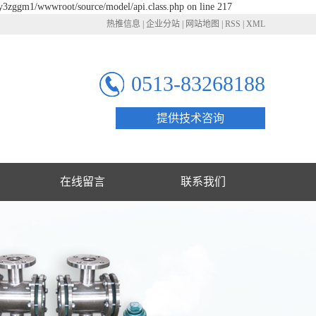
qy3zggm1/wwwroot/source/model/api.class.php on line 217
热推信息
|
企业分站
|
网站地图
|
RSS
|
XML
0513-83268188
提供技术咨询
在线留言
联系我们