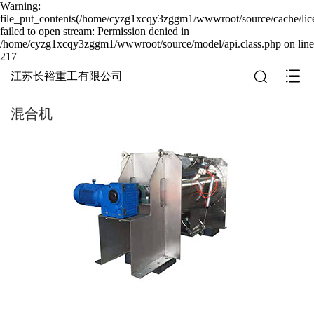
Warning:
file_put_contents(/home/cyzg1xcqy3zggm1/wwwroot/source/cache/lic
failed to open stream: Permission denied in
/home/cyzg1xcqy3zggm1/wwwroot/source/model/api.class.php on line
217
江苏长裕重工有限公司
混合机