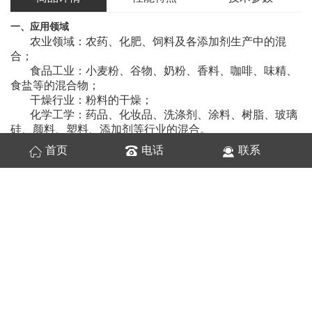
一、应用领域
农业领域：农药、化肥、饲料及各添加剂生产中的混
合；
食品工业：小麦粉、谷物、奶粉、香料、咖啡、味精、
食盐等的混合物；
干燥行业：粉料的干燥；
化学工学：药品、化妆品、洗涤剂、涂料、树脂、玻璃
硅、颜料、塑料、添加剂等行业的混合。
首页
电话
联系
二、性能特点
该机适用于固（
粉
）（粉体粒度300-2000um
）
湿合及固
（
粉
）-液（含液量<15%
）
的混合，特殊的夹套装置，还可
作为干燥设备使用；
双级双轴输出的减速机，使本机结构紧凑、外表美观、
操作方便；
锥表简形以恰到好处的锥度克保物为流动形式及方便出
料，无滞留；
设备内部结构设计匠心独具，使单螺旋产品运行稳定，
维护方便；
混合速度快，一般粉体混合只需十分钟左右；