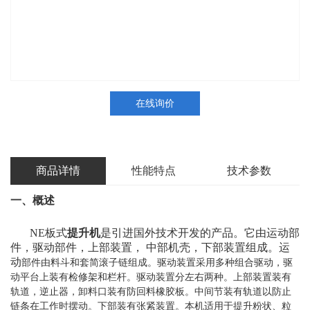
在线询价
商品详情
性能特点
技术参数
一、概述
NE板式
提升机
是引进国外技术开发的产品。它由运动部
件，驱动部件，上部装置， 中部机壳，下部装置组成。运
动
部件由料斗和套简滚子链组成。驱动装置采用多种组合驱动，驱
动平台上装有检修架和栏杆。驱动装置分左右两种。上部装
置装有
轨道，逆止器，卸料口装有防回料橡胶板。中间节装有轨道以防止
链条在工作时摆动。下部装有张紧装置。本机适用
于提升粉状、粒