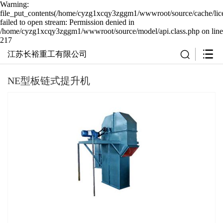
Warning:
file_put_contents(/home/cyzg1xcqy3zggm1/wwwroot/source/cache/lic
failed to open stream: Permission denied in
/home/cyzg1xcqy3zggm1/wwwroot/source/model/api.class.php on line
217
江苏长裕重工有限公司
NE型板链式提升机